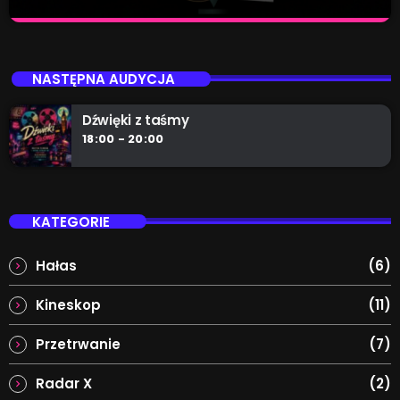
Xtra Vibe
close
Zrelaksuj się z naszym radiem. Nie ważne czy po
NASTĘPNA AUDYCJA
szkole, po pracy, czy zwyczajnie ciężkim dniu. Teraz
jest czas dla Ciebie!
Dźwięki z taśmy
18:00 - 20:00
KATEGORIE
Hałas
(6)
Kineskop
(11)
Przetrwanie
(7)
Radar X
(2)