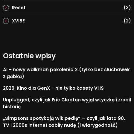
Reset
(3)
XVIBE
(2)
Ostatnie wpisy
AI – nowy walkman pokolenia X (tylko bez słuchawek
z gąbką)
2026: Kino dla GenX – nie tylko kasety VHS
Unplugged, czyli jak Eric Clapton wyjął wtyczkę i zrobił
historię
„Simpsons spotykają Wikipedię” — czyli jak lata 90.
TV i 2000s Internet zabiły nudę (i wiarygodność)