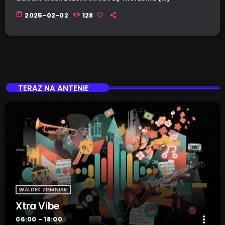
today
2025-02-02
128
TERAZ NA ANTENIE
WALDEK ZIEMNIAK
Xtra Vibe
more_vert
06:00 - 18:00