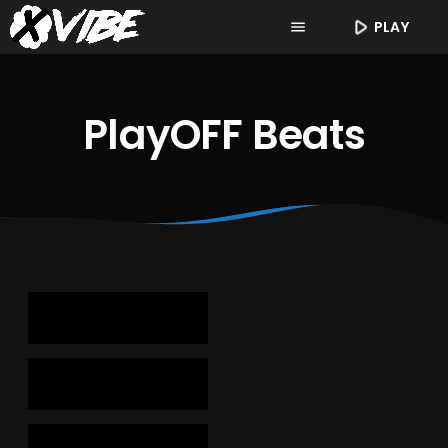
play_arrow
PLAY
menu
PlayOFF Beats