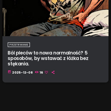
PRZETRWANIE
Ból pleców to nowa normalność? 5
sposobów, by wstawać z łóżka bez
stękania.
today
2025-12-08
16