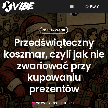
play_arrow
PLAY
menu
PRZETRWANIE
Przedświąteczny
koszmar, czyli jak nie
zwariować przy
kupowaniu
prezentów
2025-12-02
11
1
today