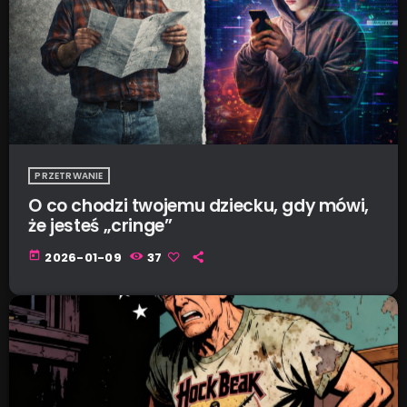
PRZETRWANIE
O co chodzi twojemu dziecku, gdy mówi,
że jesteś „cringe”
today
2026-01-09
37