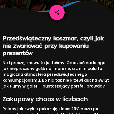
share
email
1
Przedświąteczny koszmar, czyli jak
nie zwariować przy kupowaniu
prezentów
No i proszę, znowu tu jesteśmy. Grudzień nadciąga
jak nieproszony gość na imprezie, a z nim cała ta
magiczna atmosfera przedświątecznego
konsumpcjonizmu. Bo nic tak nie krzewi ducha świąt
jak tłumy w galerii i pustoszejący portfel, prawda?​
Zakupowy chaos w liczbach
Polacy jak zwykle pokazują klasę: 29% rusza po