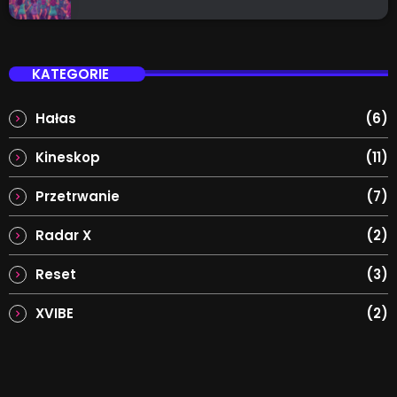
KATEGORIE
Hałas
(6)
Kineskop
(11)
Przetrwanie
(7)
Radar X
(2)
Reset
(3)
XVIBE
(2)