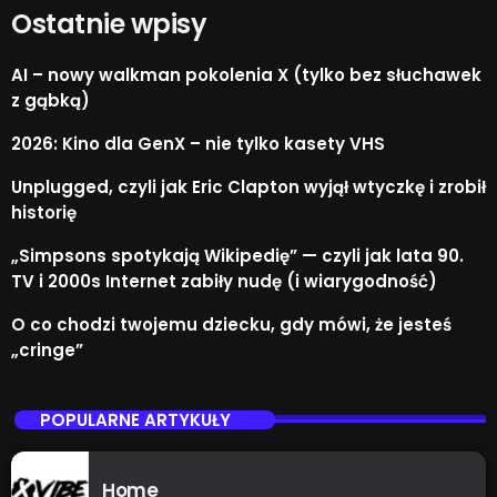
Ostatnie wpisy
AI – nowy walkman pokolenia X (tylko bez słuchawek
z gąbką)
2026: Kino dla GenX – nie tylko kasety VHS
Unplugged, czyli jak Eric Clapton wyjął wtyczkę i zrobił
historię
„Simpsons spotykają Wikipedię” — czyli jak lata 90.
TV i 2000s Internet zabiły nudę (i wiarygodność)
O co chodzi twojemu dziecku, gdy mówi, że jesteś
„cringe”
POPULARNE ARTYKUŁY
Home