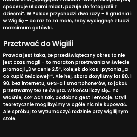
spaceruje ulicami miast, pozuje do fotografii z
dziećmi”. W Polsce przychodzi dwa razy – 6 grudnia i
w Wigilię – bo raz to za mało, żeby wyciągnąć z ludzi
maksimum gotówki.​
Przetrwać do Wigilii
Prawda jest taka, że przedświąteczny okres to nie
jest czas magii – to maraton przetrwania w świecie
promocji „3 w cenie 2,5”, kolejek do kas i pytania „a
co kupić teściowej?”. Ale hej, skoro dożyliśmy lat 80. i
90. bez internetu, GPS-a i smartphone’ów, to jakoś
przetrwamy też te święta. W końcu liczy się… no
właśnie, co? Ach tak, podobno gest i emocje. Czyli
teoretycznie moglibyśmy w ogóle nic nie kupować.
Ale spróbuj to wytłumaczyć rodzinie przy wigilijnym
stole.