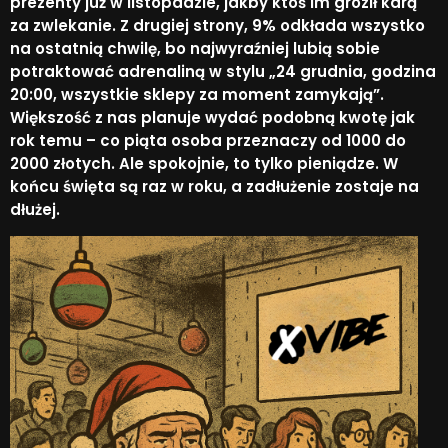
prezenty już w listopadzie, jakby ktoś im groził karą
za zwlekanie. Z drugiej strony, 9% odkłada wszystko
na ostatnią chwilę, bo najwyraźniej lubią sobie
potraktować adrenaliną w stylu „24 grudnia, godzina
20:00, wszystkie sklepy za moment zamykają”.
Większość z nas planuje wydać podobną kwotę jak
rok temu – co piąta osoba przeznaczy od 1000 do
2000 złotych. Ale spokojnie, to tylko pieniądze. W
końcu święta są raz w roku, a zadłużenie zostaje na
dłużej.​