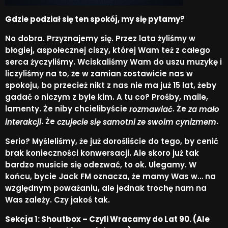
Gdzie podział się ten sp
okój, my się pytamy?
No dobra. Przyznajemy się. Przez lata żyliśmy w
błogiej, aspołecznej ciszy, której Wam też z całego
serca życzyliśmy. Wciskaliśmy Wam do uszu muzykę i
liczyliśmy na to, że w zamian zostawicie nas w
spokoju, bo przecież nikt z nas nie ma już 15 lat, żeby
gadać o niczym z byle kim. A tu co? Prośby, maile,
lamenty. Że niby chcielibyście
. Że
rozmawiać
za mało
. Że
.
interakcji
czujecie się samotni ze swoim cynizmem
Serio? Myśleliśmy, że już dorośliście do tego, by cenić
brak konieczności konwersacji. Ale skoro już tak
bardzo musicie się odezwać, to ok. Ulegamy. W
końcu, bycie Jack FM oznacza, że mamy Was w… na
względnym poważaniu, ale jednak trochę nam na
Was zależy. Czy jakoś tak.
Sekcja 1: Shoutbox – Czyli Wracamy do Lat 90. (Ale