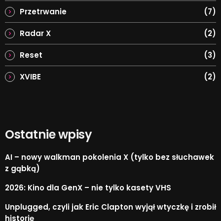
Przetrwanie
(7)
Radar X
(2)
Reset
(3)
XVIBE
(2)
Ostatnie wpisy
AI – nowy walkman pokolenia X (tylko bez słuchawek
z gąbką)
2026: Kino dla GenX – nie tylko kasety VHS
Unplugged, czyli jak Eric Clapton wyjął wtyczkę i zrobił
historię