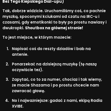
Bez Tego Kiepskiego Dial-upu)
Tak, dobrze widzicie. Uruchomiliśmy coś, co pachnie
myszką, spoconymi kciukami od czatu na IRC-u i
czasami, gdy emotikonki to były po prostu nawiasy i
dwukropki.
Shoutbox na głównej stronie!
To jest miejsce, w którym możecie:
Napisać coś do reszty dziadów i bab na
antenie.
Ponarzekać na dzisiejszą muzykę (tę
naszą
oczywiście też).
Zapytać, co to za numer, chociaż i tak wiemy,
że macie Shazama i po prostu chcecie nam
zawracać głowę.
No i najważniejsze: gadać z nami, ekipą Radia
XVIBE.