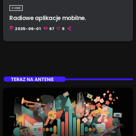
XVIBE
Radiowe aplikacje mobilne.
today
2025-06-01
67
8
TERAZ NA ANTENIE