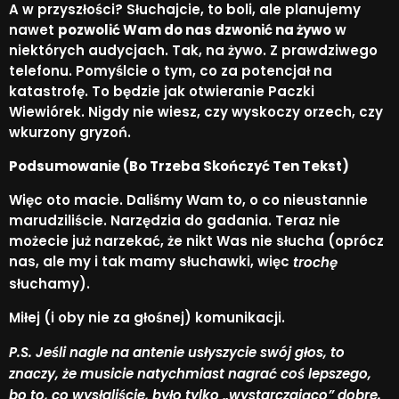
A w przyszłości? Słuchajcie, to boli, ale planujemy
nawet
pozwolić Wam do nas dzwonić na żywo
w
niektórych audycjach. Tak, na żywo. Z prawdziwego
telefonu. Pomyślcie o tym, co za potencjał na
katastrofę. To będzie jak otwieranie Paczki
Wiewiórek. Nigdy nie wiesz, czy wyskoczy orzech, czy
wkurzony gryzoń.
Podsumowanie (Bo Trzeba Skończyć Ten Tekst)
Więc oto macie. Daliśmy Wam to, o co nieustannie
marudziliście. Narzędzia do gadania. Teraz nie
możecie już narzekać, że nikt Was nie słucha (oprócz
nas, ale my i tak mamy słuchawki, więc
trochę
słuchamy).
Miłej (i oby nie za głośnej) komunikacji.
P.S. Jeśli nagle na antenie usłyszycie swój głos, to
znaczy, że musicie natychmiast nagrać coś lepszego,
bo to, co wysłaliście, było tylko „wystarczająco” dobre.