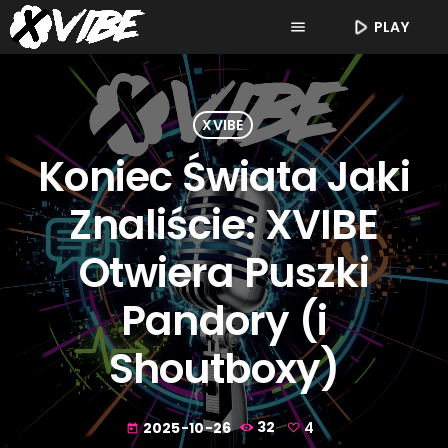
play_arrow
PLAY
menu
XVIBE
Koniec Świata Jaki
Znaliście: XVIBE
Otwiera Puszki
Pandory (i
Shoutboxy)
2025-10-26
32
4
today