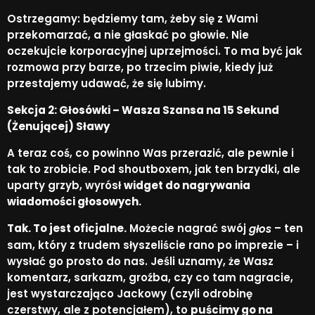
Ostrzegamy: będziemy tam, żeby się z Wami
przekomarzać, a nie głaskać po głowie. Nie
oczekujcie korporacyjnej uprzejmości. To ma być jak
rozmowa przy barze, po trzecim piwie, kiedy już
przestajemy udawać, że się lubimy.
Sekcja 2: Głosówki – Wasza Szansa na 15 Sekund
(Żenującej) Sławy
A teraz coś, co powinno Was przerazić, ale pewnie i
tak to zrobicie. Pod shoutboxem, jak ten brzydki, ale
uparty grzyb, wyrósł
widget do nagrywania
wiadomości głosowych.
Tak. To jest oficjalne.
Możecie nagrać swój
– ten
głos
sam, który z trudem słyszeliście rano po imprezie – i
wysłać go prosto do nas. Jeśli uznamy, że Wasz
komentarz, sarkazm, groźba, czy co tam nagracie,
jest wystarczająco Jackowy (czyli odrobinę
czerstwy, ale z potencjałem), to
puścimy go na