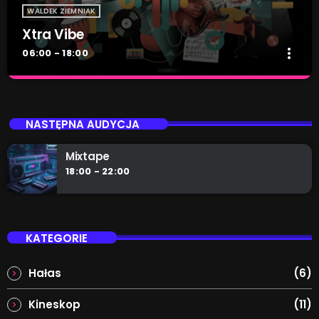
WALDEK ZIEMNIAK
Xtra Vibe
more_vert
06:00 - 18:00
Xtra Vibe
close
Zrelaksuj się z naszym radiem. Nie ważne czy po
NASTĘPNA AUDYCJA
szkole, po pracy, czy zwyczajnie ciężkim dniu. Teraz
jest czas dla Ciebie!
Mixtape
18:00 - 22:00
KATEGORIE
Hałas
(6)
Kineskop
(11)