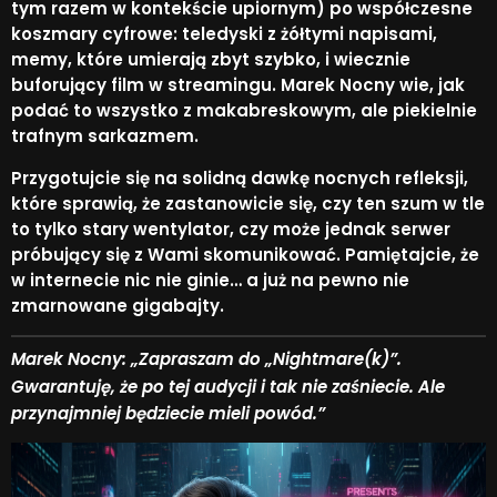
tym razem w kontekście upiornym) po współczesne
koszmary cyfrowe: teledyski z żółtymi napisami,
memy, które umierają zbyt szybko, i wiecznie
buforujący film w streamingu. Marek Nocny wie, jak
podać to wszystko z makabreskowym, ale piekielnie
trafnym sarkazmem.
Przygotujcie się na solidną dawkę nocnych refleksji,
które sprawią, że zastanowicie się, czy ten szum w tle
to tylko stary wentylator, czy może jednak serwer
próbujący się z Wami skomunikować. Pamiętajcie, że
w internecie nic nie ginie… a już na pewno nie
zmarnowane gigabajty.
Marek Nocny: „Zapraszam do „Nightmare(k)”.
Gwarantuję, że po tej audycji i tak nie zaśniecie. Ale
przynajmniej będziecie mieli powód.”