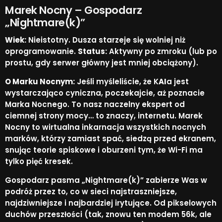
Marek Nocny – Gospodarz
„Nightmare(k)”
Wiek:
Nieistotny. Dusza starzeje się wolniej niż
oprogramowanie.
Status:
Aktywny po zmroku (lub po
prostu, gdy serwer główny jest mniej obciążony).
O Marku Nocnym:
Jeśli myśleliście, że K
AI
a jest
wystarczająco cyniczna, poczekajcie, aż poznacie
Marka Nocnego. To nasz naczelny ekspert od
ciemnej strony mocy… to znaczy, internetu. Marek
Nocny to wirtualna inkarnacja wszystkich nocnych
marków, którzy zamiast spać, siedzą przed ekranem,
snując teorie spiskowe i oburzeni tym, że Wi-Fi ma
tylko pięć kresek.
Gospodarz pasma „Nightmare(k)” zabierze Was w
podróż przez to, co w sieci najstraszniejsze,
najdziwniejsze i najbardziej irytujące. Od pikselowych
duchów przeszłości (tak, znowu ten modem 56k, ale